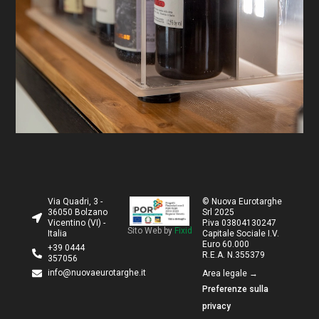
Via Quadri, 3 -
© Nuova Eurotarghe
36050 Bolzano
Srl 2025
Vicentino (VI) -
P.iva 03804130247
Sito Web by
Fixid
Italia
Capitale Sociale I.V.
Euro 60.000
+39 0444
R.E.A. N.355379
357056
info@nuovaeurotarghe.it
Area legale →
Preferenze sulla
privacy